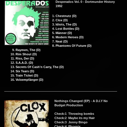
Desperados Vol. 0 - Dortmunder History
1992
Chestnutz (D)
Clox (D)
Idiots, The (D)
Lost Bottles (D)
Männer (D)
Modern Heroes (D)
Neat (D)
Phantoms Of Future (D)
Raymen, The (D)
Rim Shout (D)
Riss, Der (D)
S.A.A.D. (D)
Secrets Of Cash'n Carry, The (D)
Six Tears (D)
Train Ticket (D)
Volxempfänger (D)
Nothings Changed (EP) - A D.I.Y No
Budget Production
Check:1 Throwing bombs
Check:2 Maybe its my Hair
Check:3 Jonny Bingo
Check:4 Phoenix