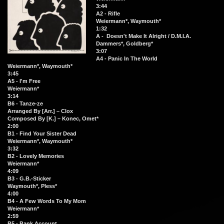
3:44
A2 - Rifle
Weiermann*, Waymouth*
1:32
A - Doesn't Make It Alright / D.M.I.A.
Dammers*, Goldberg*
3:07
A4 - Panic In The World
Weiermann*, Waymouth*
3:45
A5 - I'm Free
Weiermann*
3:14
B6 - Tanze-ze
Arranged By [Arr.] – Clox
Composed By [K.] – Konec, Omet*
2:00
B1 - Find Your Sister Dead
Weiermann*, Waymouth*
3:32
B2 - Lovely Memories
Weiermann*
4:09
B3 - G.B.-Sticker
Waymouth*, Pless*
4:00
B4 - A Few Words To My Mom
Weiermann*
2:59
B5 - Bank Account