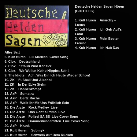
Deutsche Helden Sagen Hören
(BOOTLEG)
1. Kult Huren Anarchy +
Luxus
2. Kult Huren Ich Geh Auf's
Land
3. Kult Huren Mein Bester
Freund
4. Kult Huren Ich Hab Das
Alles Satt
5. Kult Huren Lili Marleen Cover Song
6. Clox Deutschland
7. Clox Strauß Wird Kanzler
8. Clox Wir Wollen Keine Hippies Sein!
9. The Idiots Ach, Was Bin Ich Heute Wieder Schön!
10. ZK Fußball Und Alkohol
11. ZK In Der Ecke Stehn
12. ZK Hahnenkampf
13. A+P Sumatra
14. A+P Bertz Rache
15. A+P Wollt Ihr Mit Uns Fröhlich Sein
16. Die Ärzte Rock Medley Live
17. Die Ärzte Uns Geht's Prima Live
18. Die Ärzte Polizei SA SS Live Cover Song
19. Die Ärzte Bommerlundertitten Live Cover Song
20. A+P Krank
21. Kult Huren Submyk
22. Kult Huren Schweiß Auf Dem Rücken