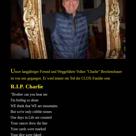
U
nser langjähriger Freund und Weggefährte Volker "Charlie" Brechensbauer
ist von uns gegangen.
Er wird immer ein Teil der CLOX-Familie sein.
R.I.P. Charlie
"Brother can you hear me
I'm feeling so alone
WE think that WE are mountains
But we're only cobble stones
Our days in Life are counted
Your cancer drew the line
Your cards were marked
Your dice were faked