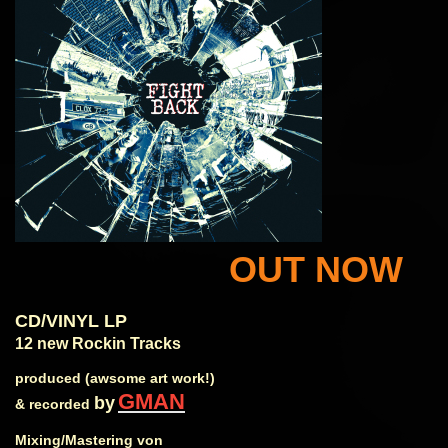
OUT NOW
CD/VINYL LP
12 new Rockin Tracks
produced (awsome art work!)
GMAN
by
& recorded
Mixing/Mastering von