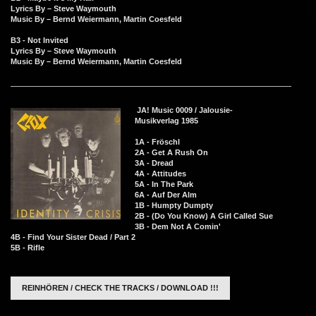
Lyrics By – Steve Waymouth
Music By – Bernd Weiermann, Martin Coesfeld
B3 - Not Invited
Lyrics By – Steve Waymouth
Music By – Bernd Weiermann, Martin Coesfeld
JA! Music 0009 / Jalousie-
Musikverlag 1985
1A - Fröschl
2A - Get A Rush On
3A - Dread
4A - Attitudes
5A - In The Park
6A - Auf Der Alm
1B - Humpty Dumpty
2B - (Do You Know) A Girl Called Sue
3B - Dem Not A Comin'
4B - Find Your Sister Dead / Part 2
5B - Rifle
REINHÖREN / CHECK THE TRACKS / DOWNLOAD !!!