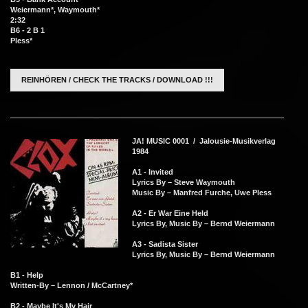
Weiermann*, Waymouth*
2:32
B6 - 2 B 1
Pless*
REINHÖREN / CHECK THE TRACKS / DOWNLOAD !!!
JA! MUSIC 0001 / Jalousie-Musikverlag
1984
A1 - Invited
Lyrics By – Steve Waymouth
Music By – Manfred Furche, Uwe Pless
A2 - Er War Eine Held
Lyrics By, Music By – Bernd Weiermann
A3 - Sadista Sister
Lyrics By, Music By – Bernd Weiermann
B1 - Help
Written-By – Lennon / McCartney*
B2 - Maybe It's My Hair