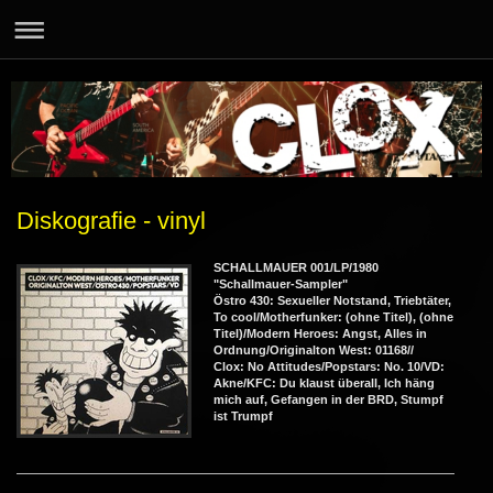
Diskografie - vinyl
SCHALLMAUER 001/LP/1980
"Schallmauer-Sampler"
Östro 430: Sexueller Notstand, Triebtäter,
To cool/Motherfunker: (ohne Titel), (ohne
Titel)/Modern Heroes: Angst, Alles in
Ordnung/Originalton West: 01168//
Clox: No Attitudes/Popstars: No. 10/VD:
Akne/KFC: Du klaust überall, Ich häng
mich auf, Gefangen in der BRD, Stumpf
ist Trumpf