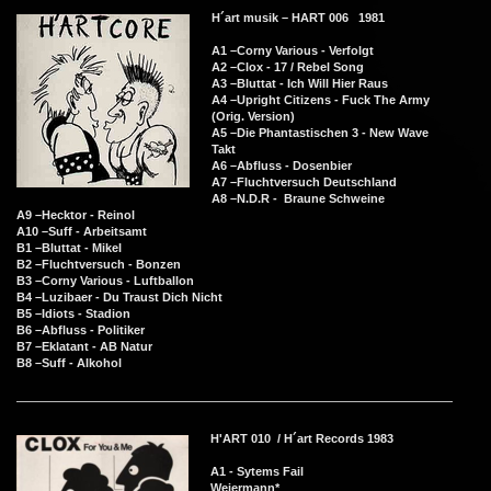
H´art musik ‎– HART 006 1981
A1 –Corny Various - Verfolgt
A2 –Clox - 17 / Rebel Song
A3 –Bluttat - Ich Will Hier Raus
A4 –Upright Citizens - Fuck The Army
(Orig. Version)
A5 –Die Phantastischen 3 - New Wave
Takt
A6 –Abfluss - Dosenbier
A7 –Fluchtversuch Deutschland
A8 –N.D.R - Braune Schweine
A9 –Hecktor - Reinol
A10 –Suff - Arbeitsamt
B1 –Bluttat - Mikel
B2 –Fluchtversuch - Bonzen
B3 –Corny Various - Luftballon
B4 –Luzibaer - Du Traust Dich Nicht
B5 –Idiots - Stadion
B6 –Abfluss - Politiker
B7 –Eklatant - AB Natur
B8 –Suff - Alkohol
H'ART 010 / H´art Records 1983
A1 - Sytems Fail
Weiermann*