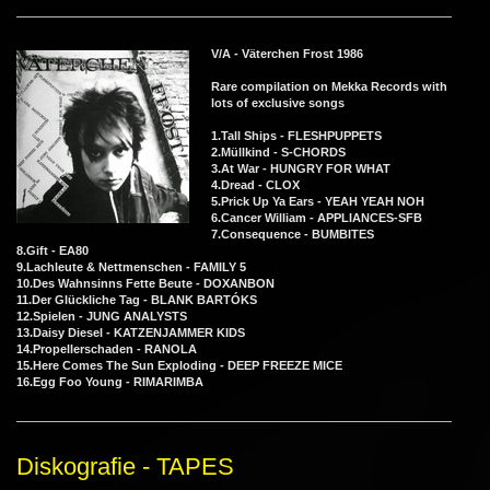
V/A - Väterchen Frost 1986
Rare compilation on Mekka Records with
lots of exclusive songs
1.Tall Ships - FLESHPUPPETS
2.Müllkind - S-CHORDS
3.At War - HUNGRY FOR WHAT
4.Dread - CLOX
5.Prick Up Ya Ears - YEAH YEAH NOH
6.Cancer William - APPLIANCES-SFB
7.Consequence - BUMBITES
8.Gift - EA80
9.Lachleute & Nettmenschen - FAMILY 5
10.Des Wahnsinns Fette Beute - DOXANBON
11.Der Glückliche Tag - BLANK BARTÓKS
12.Spielen - JUNG ANALYSTS
13.Daisy Diesel - KATZENJAMMER KIDS
14.Propellerschaden - RANOLA
15.Here Comes The Sun Exploding - DEEP FREEZE MICE
16.Egg Foo Young - RIMARIMBA
Diskografie - TAPES