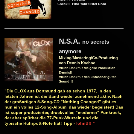
Check:5 Find Your Sister Dead
N.S.A.
no secrets
anymore
Mixing/Mastering/Co-Producing
von Dennis Koehne
Vielen Dank für die geile Produktion
Dennis!!!
Vielen Dank für den unfassbar guten
Sound!!!
"Die CLOX aus Dortmund gab es schon 1977, in den
letzten Jahren ist die Band wieder zunehmend aktiv. Nach
der großartigen 5-Song-CD "Nothing Changed" gibt es
nun ein volles 12-Song-Album, das wieder begeistert! Das
ist super produzierter, druckvoller, "moderner" Punkrock,
der aber spürbar die 77-Punk-Wurzeln und die
typische
Ruhrpott-Note hat! Tipp -
lohnt!!! "